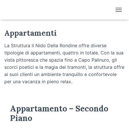
N
A
V
Appartamenti
I
G
A
La Struttura il Nido Della Rondine offre diverse
Z
tipologie di appartamenti, quattro in totale. Con la sua
I
vista pittoresca che spazia fino a Capo Palinuro, gli
O
N
scorci poetici e la magia dei tramonti, la struttura offre
E
ai suoi clienti un ambiente tranquillo e confortevole
T
per una vacanza in pieno relax.
O
G
G
L
Appartamento – Secondo
E
Piano