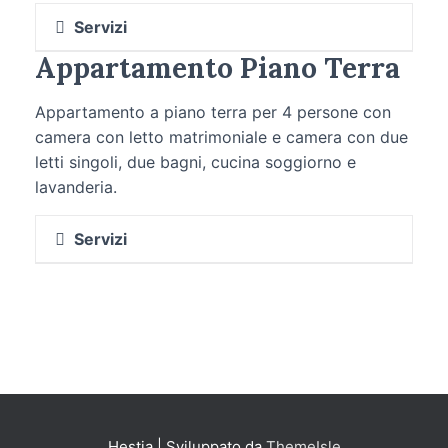
Servizi
Appartamento Piano Terra
Wifi (fibra)
Condizionatore
Appartamento a piano terra per 4 persone con
TV Satellitare
camera con letto matrimoniale e camera con due
Cucina attrezzata completa di
letti singoli, due bagni, cucina soggiorno e
Lavastoviglie
lavanderia.
Bagno con box doccia
Phon
Servizi
Lavatrice
Zanzariere
Wifi (fibra)
Vista panoramica
Condizionatore
Biancheria da letto e da bagno
TV Satellitare
Cucina attrezzata completa di
Lavastoviglie
Bagni con box doccia
Phon
Hestia | Sviluppato da
ThemeIsle