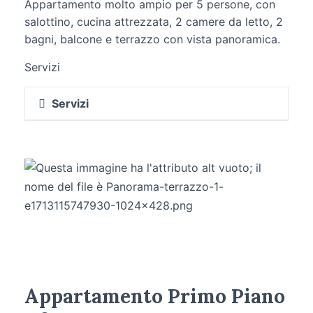
Appartamento molto ampio per 5 persone, con
salottino, cucina attrezzata, 2 camere da letto, 2
bagni, balcone e terrazzo con vista panoramica.
Servizi
Servizi
Wifi (fibra)
Condizionatori
TV Satellitare
Cucina attrezzata completa di
Lavastoviglie
Bagno con box doccia
Bagno con vasca
Phon
Lavatrice
Appartamento Primo Piano
Zanzariere