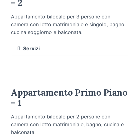
– 2
Vista panoramica
Biancheria da letto e da bagno
Appartamento bilocale per 3 persone con
camera con letto matrimoniale e singolo, bagno,
cucina soggiorno e balconata.
Servizi
Wifi (fibra)
Condizionatore
TV Satellitare
Cucina attrezzata completa di
Appartamento Primo Piano
Lavastoviglie
– 1
Bagno con box doccia
Phon
Appartamento bilocale per 2 persone con
Lavatrice
camera con letto matrimoniale, bagno, cucina e
Zanzariere
balconata.
Biancheria da letto e da bagno