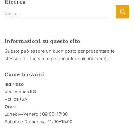
Ricerca
R
Cerca …
i
c
e
Informazioni su questo sito
r
c
Questo può essere un buon posto per presentare te
a
stesso ed il tuo sito o per includere alcuni crediti.
p
e
Come trovarci
r
Indirizzo
:
Via Lombardi 8
Pollica (SA)
Orari
Lunedì—Venerdì: 09:00–17:00
Sabato e Domenica: 11:00–15:00